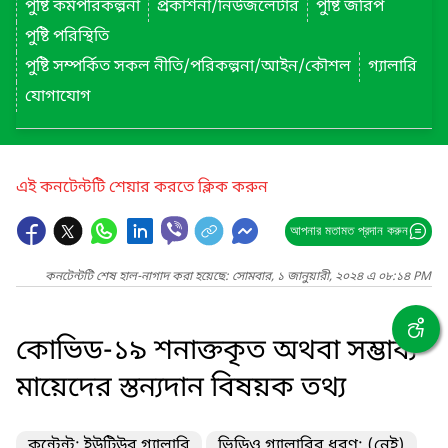
পুষ্টি কর্মপরিকল্পনা
প্রকাশনা/নিউজলেটার
পুষ্টি জরিপ
পুষ্টি পরিস্থিতি
পুষ্টি সম্পর্কিত সকল নীতি/পরিকল্পনা/আইন/কৌশল
গ্যালারি
যোগাযোগ
এই কনটেন্টটি শেয়ার করতে ক্লিক করুন
আপনার মতামত প্রদান করুন
কনটেন্টটি শেষ হাল-নাগাদ করা হয়েছে: সোমবার, ১ জানুয়ারী, ২০২৪ এ ০৮:১৪ PM
কোভিড-১৯ শনাক্তকৃত অথবা সম্ভাব্য
মায়েদের স্তন্যদান বিষয়ক তথ্য
কন্টেন্ট: ইউটিউব গ্যালারি
ভিডিও গ্যালারির ধরণ: (নেই)