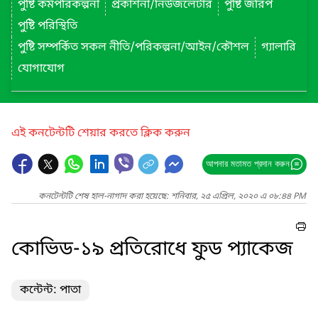
পুষ্টি কর্মপরিকল্পনা
প্রকাশনা/নিউজলেটার
পুষ্টি জরিপ
পুষ্টি পরিস্থিতি
পুষ্টি সম্পর্কিত সকল নীতি/পরিকল্পনা/আইন/কৌশল
গ্যালারি
যোগাযোগ
এই কনটেন্টটি শেয়ার করতে ক্লিক করুন
আপনার মতামত প্রদান করুন
কনটেন্টটি শেষ হাল-নাগাদ করা হয়েছে: শনিবার, ২৫ এপ্রিল, ২০২০ এ ০৮:৪৪ PM
কোভিড-১৯ প্রতিরোধে ফুড প্যাকেজ
কন্টেন্ট: পাতা