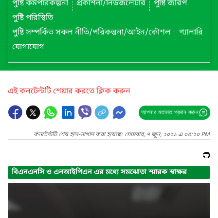
পুষ্টি কর্মপরিকল্পনা
প্রকাশনা/নিউজলেটার
পুষ্টি জরিপ
পুষ্টি পরিস্থিতি
পুষ্টি সম্পর্কিত সকল নীতি/পরিকল্পনা/আইন/কৌশল
গ্যালারি
যোগাযোগ
এই কনটেন্টটি শেয়ার করতে ক্লিক করুন
আপনার মতামত প্রদান করুন
কনটেন্টটি শেষ হাল-নাগাদ করা হয়েছে: সোমবার, ৭ জুন, ২০২১ এ ০৫:২০ PM
বিএনএনসি ও এনআইপিএন এর মধ্যে সমঝোতা স্মারক স্বাক্ষর