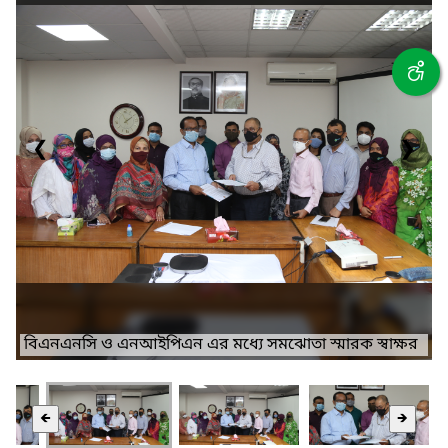
❮
❯
বিএনএনসি ও এনআইপিএন এর মধ্যে সমঝোতা স্মারক স্বাক্ষর
🡸
🡺