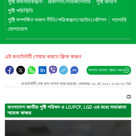
পুষ্টি কর্মপরিকল্পনা
প্রকাশনা/নিউজলেটার
পুষ্টি জরিপ
পুষ্টি পরিস্থিতি
পুষ্টি সম্পর্কিত সকল নীতি/পরিকল্পনা/আইন/কৌশল
গ্যালারি
যোগাযোগ
এই কনটেন্টটি শেয়ার করতে ক্লিক করুন
আপনার মতামত প্রদান করুন
কনটেন্টটি শেষ হাল-নাগাদ করা হয়েছে: সোমবার, ৩১ মে, ২০২১ এ ০৯:০৮ PM
বাংলাদেশ জাতীয় পুষ্টি পরিষদ ও LIUPCP, LGD এর মধ্যে সমঝোতা
স্মারক স্বাক্ষর