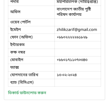
পদবি
মহাপরিচালক (দায়িত্বপ্রাপ্ত)
বাংলাদেশ জাতীয় পুষ্টি
অফিস
পরিষদ কার্যালয়
ওয়েব পোর্টল
ইমেইল
zhilikzarif
@gmail.com
ফোন (অফিস)
+৮৮০২২২২২৬১৮২৯
ইন্টারকম
কক্ষ নম্বর
মোবাইল
+৮৮০১৭১১০৭০৩৪৩
ফ্যাক্স
যোগদানের তারিখ
১৩-০২-২০২৪
ব্যাচ (বিসিএস)
ভিকার্ড ডাউনলোড করুন