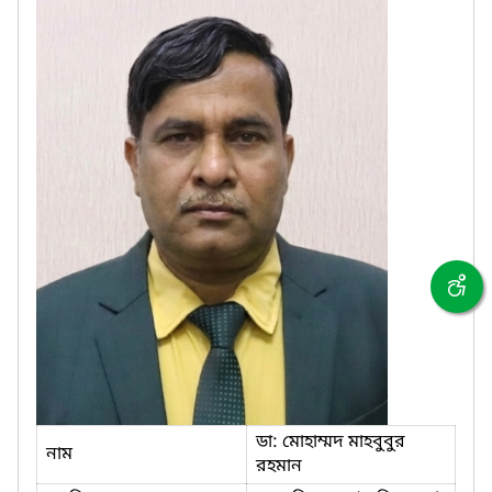
ডা: মোহাম্মদ মাহবুবুর
নাম
রহমান