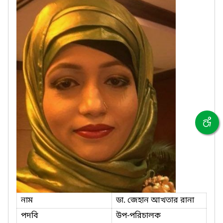
নাম
ডা. জেহান আখতার রানা
পদবি
উপ-পরিচালক