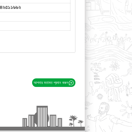
৪২৫১১৯৯২
আপনার মতামত প্রদান করুন