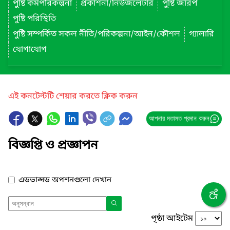
পুষ্টি কর্মপরিকল্পনা
প্রকাশনা/নিউজলেটার
পুষ্টি জরিপ
পুষ্টি পরিস্থিতি
পুষ্টি সম্পর্কিত সকল নীতি/পরিকল্পনা/আইন/কৌশল
গ্যালারি
যোগাযোগ
এই কনটেন্টটি শেয়ার করতে ক্লিক করুন
আপনার মতামত প্রদান করুন
বিজ্ঞপ্তি ও প্রজ্ঞাপন
এডভান্সড অপশনগুলো দেখান
পৃষ্ঠা আইটেম