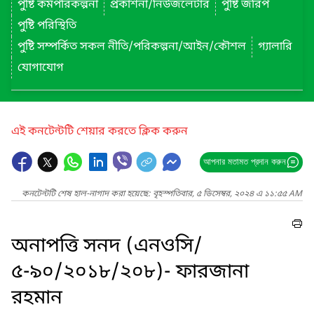
পুষ্টি কর্মপরিকল্পনা
প্রকাশনা/নিউজলেটার
পুষ্টি জরিপ
পুষ্টি পরিস্থিতি
পুষ্টি সম্পর্কিত সকল নীতি/পরিকল্পনা/আইন/কৌশল
গ্যালারি
যোগাযোগ
এই কনটেন্টটি শেয়ার করতে ক্লিক করুন
আপনার মতামত প্রদান করুন
কনটেন্টটি শেষ হাল-নাগাদ করা হয়েছে: বৃহস্পতিবার, ৫ ডিসেম্বর, ২০২৪ এ ১১:৫৫ AM
অনাপত্তি সনদ (এনওসি/
৫-৯০/২০১৮/২০৮)- ফারজানা
রহমান